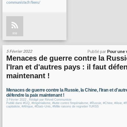
communiste.fr/liens/
RSS
5 Février 2022
Publié par
Pour une 
Menaces de guerre contre la Russie
l'Iran et d'autres pays : il faut défe
maintenant !
Menaces de guerre contre la Russie, la Chine, l'Iran et d'autre
défendre la paix maintenant !
3 Février 2022
, Rédigé par Réveil Communiste
Publié dans
#GQ
,
#Impérialisme
,
#lutte contre l'impérialisme
,
#Russie
,
#Chine
,
#Asie
,
#l
capitaliste
,
#Afrique
,
#États-Unis
,
#Mille raisons de regretter l'URSS