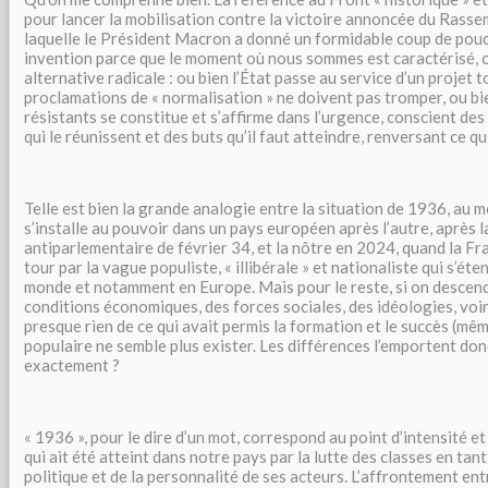
pour lancer la mobilisation contre la victoire annoncée du Rasse
laquelle le Président Macron a donné un formidable coup de pouce
invention parce que le moment où nous sommes est caractérisé, 
alternative radicale : ou bien l’État passe au service d’un projet to
proclamations de « normalisation » ne doivent pas tromper, ou bie
résistants se constitue et s’affirme dans l’urgence, conscient d
qui le réunissent et des buts qu’il faut atteindre, renversant ce qui
Telle est bien la grande analogie entre la situation de 1936, au 
s’installe au pouvoir dans un pays européen après l’autre, après l
antiparlementaire de février 34, et la nôtre en 2024, quand la F
tour par la vague populiste, « illibérale » et nationaliste qui s’ét
monde et notamment en Europe. Mais pour le reste, si on descen
conditions économiques, des forces sociales, des idéologies, voir
presque rien de ce qui avait permis la formation et le succès (mê
populaire ne semble plus exister. Les différences l’emportent donc
exactement ?
« 1936 », pour le dire d’un mot, correspond au point d’intensité et
qui ait été atteint dans notre pays par la lutte des classes en ta
politique et de la personnalité de ses acteurs. L’affrontement ent