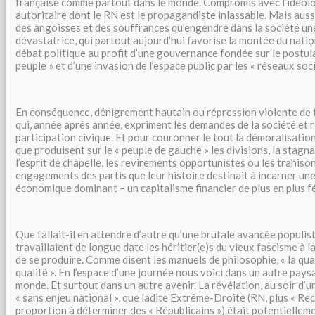
française comme partout dans le monde. Compromis avec l’idéolo
autoritaire dont le RN est le propagandiste inlassable. Mais aus
des angoisses et des souffrances qu’engendre dans la société un
dévastatrice, qui partout aujourd’hui favorise la montée du nati
débat politique au profit d’une gouvernance fondée sur le postula
peuple » et d’une invasion de l’espace public par les « réseaux so
En conséquence, dénigrement hautain ou répression violente de
qui, année après année, expriment les demandes de la société et r
participation civique. Et pour couronner le tout la démoralisatio
que produisent sur le « peuple de gauche » les divisions, la stagna
l’esprit de chapelle, les revirements opportunistes ou les trahiso
engagements des partis que leur histoire destinait à incarner un
économique dominant – un capitalisme financier de plus en plus f
Que fallait-il en attendre d’autre qu’une brutale avancée populist
travaillaient de longue date les héritier(e)s du vieux fascisme à la
de se produire. Comme disent les manuels de philosophie, « la qua
qualité ». En l’espace d’une journée nous voici dans un autre pays
monde. Et surtout dans un autre avenir. La révélation, au soir d’
« sans enjeu national », que ladite Extrême-Droite (RN, plus « Re
proportion à déterminer des « Républicains ») était potentielleme