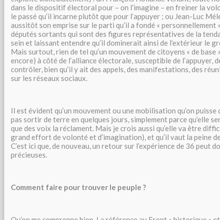
dans le dispositif électoral pour – on l’imagine – en freiner la vo
le passé qu’il incarne plutôt que pour l’appuyer ; ou Jean-Luc Mé
aussitôt son emprise sur le parti qu’il a fondé « personnellement 
députés sortants qui sont des figures représentatives de la tend
sein et laissant entendre qu’il dominerait ainsi de l’extérieur le
Mais surtout, rien de tel qu’un mouvement de citoyens « de base » 
encore) à côté de l’alliance électorale, susceptible de l’appuyer, d
contrôler, bien qu’il y ait des appels, des manifestations, des ré
sur les réseaux sociaux.
Il est évident qu’un mouvement ou une mobilisation qu’on puisse d
pas sortir de terre en quelques jours, simplement parce qu’elle se
que des voix la réclament. Mais je crois aussi qu’elle va être diffic
grand effort de volonté et d’imagination), et qu’il vaut la peine 
C’est ici que, de nouveau, un retour sur l’expérience de 36 peut d
précieuses.
Comment faire pour trouver le peuple ?
Qu’on me comprenne bien. La référence au Front « historique » e