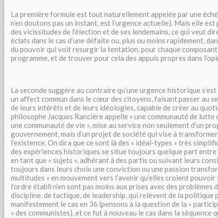
La première formule est tout naturellement appelée par une échéa
n’en doutons pas un instant, est l’urgence actuelle). Mais elle est 
des vicissitudes de l’élection et de ses lendemains, ce qui veut dir
éclats dans le cas d’une défaite ou, plus ou moins rapidement, dan
du pouvoir qui voit resurgir la tentation, pour chaque composante
programme, et de trouver pour cela des appuis propres dans l’opi
La seconde suggère au contraire qu’une urgence historique s’est f
un affect commun dans le cœur des citoyens, faisant passer au sec
de leurs intérêts et de leurs idéologies, capable de créer au quoti
philosophe Jacques Rancière appelle « une communauté de lutte 
une communauté de vie », mise au service non seulement d’un p
gouvernement, mais d’un projet de société qui vise à transformer
l’existence. On dira que ce sont là des « idéal-types » très simplifi
des expériences historiques se situe toujours quelque part entre 
en tant que « sujets », adhérant à des partis ou suivant leurs cons
toujours dans leurs choix une conviction ou une passion transform
multitudes » en mouvement vers l’avenir qu’elles croient pouvoir 
l’ordre établi n’en sont pas moins aux prises avec des problèmes 
discipline, de tactique, de leadership, qui relèvent de la politique 
manifestement le cas en 36 (pensons à la question de la « parti
» des communistes), et ce fut à nouveau le cas dans la séquence qu