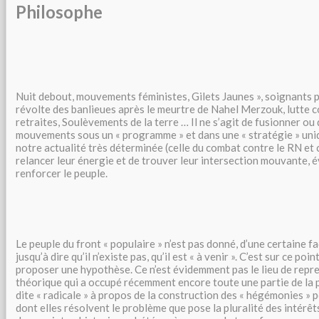
Philosophe
Nuit debout, mouvements féministes, Gilets Jaunes », soignants 
révolte des banlieues après le meurtre de Nahel Merzouk, lutte c
retraites, Soulèvements de la terre … Il ne s’agit de fusionner o
mouvements sous un « programme » et dans une « stratégie » uniq
notre actualité très déterminée (celle du combat contre le RN et c
relancer leur énergie et de trouver leur intersection mouvante, é
renforcer le peuple.
Le peuple du front « populaire » n’est pas donné, d’une certaine f
jusqu’à dire qu’il n’existe pas, qu’il est « à venir ». C’est sur ce poi
proposer une hypothèse. Ce n’est évidemment pas le lieu de repre
théorique qui a occupé récemment encore toute une partie de la
dite « radicale » à propos de la construction des « hégémonies » po
dont elles résolvent le problème que pose la pluralité des intérêt