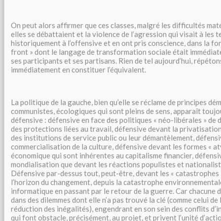
On peut alors affirmer que ces classes, malgré les difficultés mat
elles se débattaient et la violence de l’agression qui visait à les t
historiquement à l’offensive et en ont pris conscience, dans la f
front » dont le langage de transformation sociale était immédiat
ses participants et ses partisans. Rien de tel aujourd’hui, répétons
immédiatement en constituer l’équivalent.
La politique de la gauche, bien qu’elle se réclame de principes dém
communistes, écologiques qui sont pleins de sens, apparaît tou
défensive : défensive en face des politiques « néo-libérales » de 
des protections liées au travail, défensive devant la privatisatio
des institutions de service public ou leur démantèlement, défensi
commercialisation de la culture, défensive devant les formes « at
économique qui sont inhérentes au capitalisme financier, défensiv
mondialisation que devant les réactions populistes et nationaliste
Défensive par-dessus tout, peut-être, devant les « catastrophes 
l’horizon du changement, depuis la catastrophe environnementale
informatique en passant par le retour de la guerre. Car chacune d
dans des dilemmes dont elle n’a pas trouvé la clé (comme celui de 
réduction des inégalités), engendrant en son sein des conflits d’i
qui font obstacle, précisément, au projet, et privent l’unité d’act