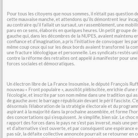
Pour tous les citoyens que nous sommes, il n’était pas question de 
cette mauvaise manche, et attendons qu’ils démontrent leur incap
au contraire qu’il fallait un sursaut, un rassemblement, une mobil
paru en ce sens, élaborés en quelques heures. Un petit groupe de
gauche qui, dans les décombres de la NUPES, avaient maintenu en
confiance et d’imagination, a pris l’initiative de convoquer les pa
même coup ceux qui sur les deux bords avaient transformé la com
une fracture idéologique et personnelle. Les syndicats restés un
contre la réforme des retraites ont appelé à manifester pour un
forces sociales et démocratiques.
Un électron libre de La France Insoumise, le député François Ruffin
nouveau « Front populaire », aussitôt plébiscitée, enrichie d’une 
l’écologie, et inscrite par son nom même dans une tradition qui as
de gauche avec le barrage républicain devant le péril fasciste. C’e
désormais l’élaboration de la stratégie électorale et du program
aspirant à la majorité dans la prochaine assemblée, et forme l’ho
des concertations qui s’esquissent. Je simplifie, bien sûr. Le choc n
rapport des forces dans le pays ne s’est pas inversé, mais une pe
et d’alternative s’est ouverte, et par conséquent une espérance es
pas sûr, la défaite collective annoncée pourrait se retourner en c