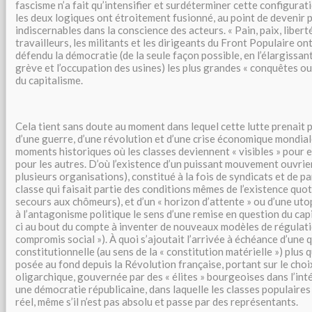
fascisme n’a fait qu’intensifier et surdéterminer cette configurati
les deux logiques ont étroitement fusionné, au point de devenir
indiscernables dans la conscience des acteurs. « Pain, paix, liberté 
travailleurs, les militants et les dirigeants du Front Populaire o
défendu la démocratie (de la seule façon possible, en l’élargissant
grève et l’occupation des usines) les plus grandes « conquêtes ouv
du capitalisme.
Cela tient sans doute au moment dans lequel cette lutte prenait p
d’une guerre, d’une révolution et d’une crise économique mondiale
moments historiques où les classes deviennent « visibles » pour 
pour les autres. D’où l’existence d’un puissant mouvement ouvrie
plusieurs organisations), constitué à la fois de syndicats et de par
classe qui faisait partie des conditions mêmes de l’existence quo
secours aux chômeurs), et d’un « horizon d’attente » ou d’une uto
à l’antagonisme politique le sens d’une remise en question du capi
ci au bout du compte à inventer de nouveaux modèles de régulatio
compromis social »). À quoi s’ajoutait l’arrivée à échéance d’une 
constitutionnelle (au sens de la « constitution matérielle ») plus q
posée au fond depuis la Révolution française, portant sur le choi
oligarchique, gouvernée par des « élites » bourgeoises dans l’int
une démocratie républicaine, dans laquelle les classes populaire
réel, même s’il n’est pas absolu et passe par des représentants.