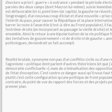
d’exclure a priori : guerre « à outrance » pendant la période élect
paroles des deux camps (dont Macron lui-même), suivie immédiatem
est défavorable (et si, point bien sûr capital, la gauche ne réussit
l’engrenage), d’un nouveau coup d’éclat et d’une nouvelle « prise d
l’intérêt du pays, pour sauver la République et la place internatio
barrer la route à l’anarchie (c’est-à-dire au Front populaire), il fa
l’extrême-droite (en incorporant au passage la vieille droite) et le
ensemble. Ainsi le retour à une bipolarisation de la vie politique
des tentatives de gouvernement « ni de droite ni de gauche », an
politologues, deviendrait un fait accompli.
Réalité brutale, synonyme non pas d’un conflitto civile ou d’une r
l’agonisme » politique dont parlent d’autres théoriciens (et que j’a
démocratie conflictuelle »), mais de criminalisation des oppositi
de l’état d’exception. C’est contre ce danger aussi qu’il nous faut
plutôt c’est cette configuration qu’une politique de front popula
contraire, du point de vue du rapport des forces et des projets pol
premier plan.