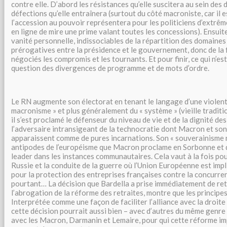
contre elle. D’abord les résistances qu’elle suscitera au sein des
défections qu’elle entraînera (surtout du côté macroniste, car il e
l’accession au pouvoir représentera pour les politiciens d’extrê
en ligne de mire une prime valant toutes les concessions). Ensuit
vanité personnelle, indissociables de la répartition des domaines
prérogatives entre la présidence et le gouvernement, donc de la
négociés les compromis et les tournants. Et pour finir, ce qui n’est
question des divergences de programme et de mots d’ordre.
Le RN augmente son électorat en tenant le langage d’une violente
macronisme » et plus généralement du « système » (vieille traditio
il s’est proclamé le défenseur du niveau de vie et de la dignité des
l’adversaire intransigeant de la technocratie dont Macron et so
apparaissent comme de pures incarnations. Son « souverainisme n
antipodes de l’européisme que Macron proclame en Sorbonne et do
leader dans les instances communautaires. Cela vaut à la fois pou
Russie et la conduite de la guerre où l’Union Européenne est impl
pour la protection des entreprises françaises contre la concurren
pourtant… La décision que Bardella a prise immédiatement de re
l’abrogation de la réforme des retraites, montre que les principes
Interprétée comme une façon de faciliter l’alliance avec la droite «
cette décision pourrait aussi bien – avec d’autres du même genre –
avec les Macron, Darmanin et Lemaire, pour qui cette réforme im