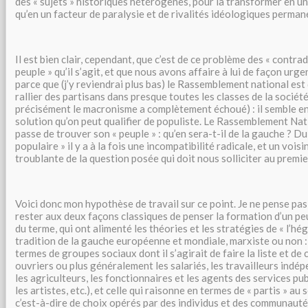
des « sujets » historiques hétérogènes, pour la transformer en un
qu’en un facteur de paralysie et de rivalités idéologiques perman
Il est bien clair, cependant, que c’est de ce problème des « contra
peuple » qu’il s’agit, et que nous avons affaire à lui de façon urge
parce que (j’y reviendrai plus bas) le Rassemblement national es
rallier des partisans dans presque toutes les classes de la société
précisément le macronisme a complètement échoué) : il semble e
solution qu’on peut qualifier de populiste. Le Rassemblement Nati
passe de trouver son « peuple » : qu’en sera-t-il de la gauche ? Du
populaire » il y a à la fois une incompatibilité radicale, et un voi
troublante de la question posée qui doit nous solliciter au premie
Voici donc mon hypothèse de travail sur ce point. Je ne pense pa
rester aux deux façons classiques de penser la formation d’un pe
du terme, qui ont alimenté les théories et les stratégies de « l’hé
tradition de la gauche européenne et mondiale, marxiste ou non : 
termes de groupes sociaux dont il s’agirait de faire la liste et de c
ouvriers ou plus généralement les salariés, les travailleurs ind
les agriculteurs, les fonctionnaires et les agents des services publ
les artistes, etc.), et celle qui raisonne en termes de « partis » au
c’est-à-dire de choix opérés par des individus et des communauté