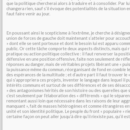
que la politique chercherai alors à traduire et à consolider. Par 
changera rien, sauf s’il évoque des potentialités de la situation e
faut faire venir au jour.
En poussant ainsi le scepticisme à l’extrême, je cherche à désigner
union de forces de gauche doit maintenant s’atteler pour accouch
» dont elle se sent porteuse et dont le besoin lui est apparu comm
public. Or cette tâche comporte deux aspects distincts, mais qui 
pratique ou action politique collective : il faut renverser la posi
défensive en une position offensive, faite non seulement de réfl
réponses au danger, mais de véritables projets libérant une « puis
la puissance même du commun, réorganisant de fond en comble le
des espérances de la multitude ; et d’autre part il faut trouver le 
qui s’appropriera ces projets, inventer le langage dans lequel il p
intérêts communs et surtout de ses différences et de ses désaccor
» des antagonismes hérités de son histoire ou des querelles que su
c’est seulement par l’élaboration des « différends » qui le sépare
remontant aussi loin que nécessaire dans les raisons de leur aggr
manquant », fait de masses hétérogènes et comme étrangères ent
unité et son identité politique. Le peuple du front « populaire » n’
certaine façon on peut aller jusqu’à dire qu’il n’existe pas, qu’il est 