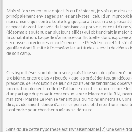
Mais si l’on revient aux objectifs du Président, je vois que deux
principalement envisagés par les analystes : celui d’un improbabl
macronisme qui, contre toute logique, aurait réussi à se présen
rempart devant l’arrivée du lepénisme au pouvoir, et celui d’une 
(désormais soutenu par plusieurs alliés) qui obtiendrait la major
la cohabitation. Laquelle s’annonce conflictuelle, donc exposée à
secousses intérieures et extérieures. Le Président en effet, s’él
gaullien dont il imite à l’occasion les attitudes, a exclu de démiss
de son camp.
Ces hypothèses sont de bon sens, mais il me semble qu’on en écar
troisième, encore plus « risquée » que les précédentes, qui décou
présence, de l’évolution de leur discours, et de tendances observ
internationalement : celle de l’alliance « contre nature » entre le
d’un partage du pouvoir consensuel entre Macron et le RN, incar
ministre (Marine Le Pen se tenant plus ou moins en retrait). Con
dire, évidemment, dénué d’arrières pensées et d’intentions meurtr
s’entendre pour chercher à mieux se détruire.
Sans doute cette hypothèse est invraisemblable.[2] Une série d’o