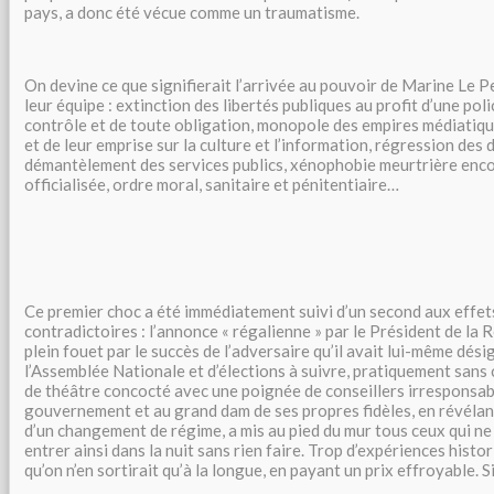
pays, a donc été vécue comme un traumatisme.
On devine ce que signifierait l’arrivée au pouvoir de Marine Le P
leur équipe : extinction des libertés publiques au profit d’une po
contrôle et de toute obligation, monopole des empires médiatiq
et de leur emprise sur la culture et l’information, régression des 
démantèlement des services publics, xénophobie meurtrière en
officialisée, ordre moral, sanitaire et pénitentiaire…
Ce premier choc a été immédiatement suivi d’un second aux effe
contradictoires : l’annonce « régalienne » par le Président de la 
plein fouet par le succès de l’adversaire qu’il avait lui-même dési
l’Assemblée Nationale et d’élections à suivre, pratiquement san
de théâtre concocté avec une poignée de conseillers irresponsable
gouvernement et au grand dam de ses propres fidèles, en révélan
d’un changement de régime, a mis au pied du mur tous ceux qui ne
entrer ainsi dans la nuit sans rien faire. Trop d’expériences hist
qu’on n’en sortirait qu’à la longue, en payant un prix effroyable. Si