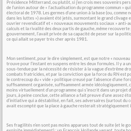
Présidence Mitterrand, ou plutôt, si j’en crois mes souvenirs perso
de l’union autour de « l’actualisation du programme commun » qui
électoral de 1978. Les germes d’une union à la base (ou, comme no
dans les luttes ») avaient été jetés, surmontant le grand clivag
ouvrier revendicatif et « nouveaux mouvements sociaux » anti-aut
calculs et la rivalité des deux partis de gauche, même recouverte
gouvernement, l’avait privée de sa capacité de peser sur la poli
ce qui allait se payer très cher après 1981.
Mon sentiment, pour le dire simplement, est que notre « nouveau 
trouve pour l’instant en suspens entre les deux formules. Il y a un
sous-tendue par la nécessité de résister à la vague d’extrême dro
combats fratricides, et par la conviction que la force du RN est 
le contrecoup du « vide » politique creusé par l’absence d’une for
suffisamment organisée, suffisamment armée idéologiquement, c’
moins virtuellement d’un programme qui s’inscrit dans un projet d
jours, à peine conclue, cette alliance a fait preuve d’une assez é
d’initiative qui a déstabilisé, en fait, ses adversaires (surtout du 
avait escompté que la place à gauche resterait stratégiquement 
Ses fragilités n’en sont pas moins apparues tout de suite (et le 
exploite immédiatement) : un François Hollande venant, toute ho