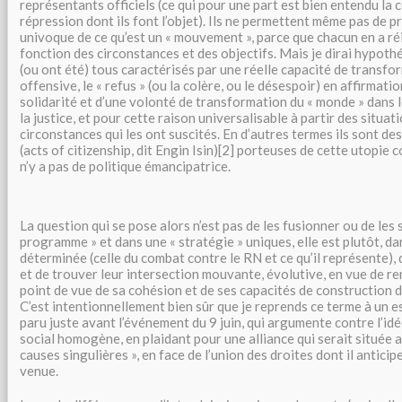
représentants officiels (ce qui pour une part est bien entendu la 
répression dont ils font l’objet). Ils ne permettent même pas de p
univoque de ce qu’est un « mouvement », parce que chacun en a ré
fonction des circonstances et des objectifs. Mais je dirai hypoth
(ou ont été) tous caractérisés par une réelle capacité de transfo
offensive, le « refus » (ou la colère, ou le désespoir) en affirmatio
solidarité et d’une volonté de transformation du « monde » dans le
la justice, et pour cette raison universalisable à partir des situat
circonstances qui les ont suscités. En d’autres termes ils sont de
(acts of citizenship, dit Engin Isin)[2] porteuses de cette utopie c
n’y a pas de politique émancipatrice.
La question qui se pose alors n’est pas de les fusionner ou de les
programme » et dans une « stratégie » uniques, elle est plutôt, da
déterminée (celle du combat contre le RN et ce qu’il représente), 
et de trouver leur intersection mouvante, évolutive, en vue de re
point de vue de sa cohésion et de ses capacités de construction 
C’est intentionnellement bien sûr que je reprends ce terme à un e
paru juste avant l’événement du 9 juin, qui argumente contre l’i
social homogène, en plaidant pour une alliance qui serait située 
causes singulières », en face de l’union des droites dont il antic
venue.