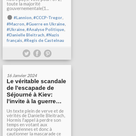
toute la majorité
gouvernementale(1...
,
,
#Lannion
#CCCP-Tregor
,
,
#Macron
#Guerre en Ukraine
,
,
#Ukraine
#Analyse Politique
,
#Danielle Bleitrach
#Nazis
,
français
#Regis de Castelnau
16 Janvier 2024
Le véritable scandale
de l’escapade de
Séjourné à Kiev:
l’invite à la guerre…
Un texte plein de verve et de
vérités de Danielle Bleitrach,
Hormis l'appel à perdre son
temps en votant aux
européennes et donc à
cautionner la mascarade ce