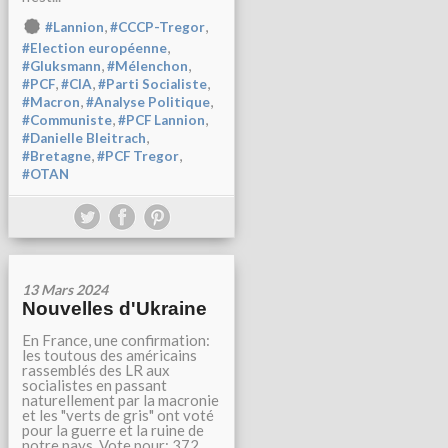
,
,
#Lannion
#CCCP-Tregor
,
#Election européenne
,
,
#Gluksmann
#Mélenchon
,
,
,
#PCF
#CIA
#Parti Socialiste
,
,
#Macron
#Analyse Politique
,
,
#Communiste
#PCF Lannion
,
#Danielle Bleitrach
,
,
#Bretagne
#PCF Tregor
#OTAN
13 Mars 2024
Nouvelles d'Ukraine
En France, une confirmation:
les toutous des américains
rassemblés des LR aux
socialistes en passant
naturellement par la macronie
et les "verts de gris" ont voté
pour la guerre et la ruine de
notre pays. Vote pour: 372,