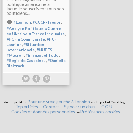
politique américaine à
laquelle souscrivent tous nos
politiciens...
,
,
#Lannion
#CCCP-Tregor
,
#Analyse Politique
#Guerre
,
,
en Ukraine
#France Insoumise
,
,
#PCF
#Communiste
#PCF
,
Lannion
#Situation
,
,
internationale
#NUPES
,
,
#Macron
#Emmanuel Todd
,
#Regis de Castelnau
#Danielle
Bleitrach
Pour une vraie gauche à Lannion
Voir le profil de
sur le portail Overblog
Top articles
Contact
Signaler un abus
C.G.U.
Cookies et données personnelles
Préférences cookies