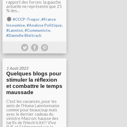
rapport des forces: la gauche
actuelle ne représente que 25
% des...
,
#CCCP-Tregor
#France
,
,
Insoumise
#Analyse Politique
,
,
#Lannion
#Communiste
#Danielle Bleitrach
1 Août 2023
Quelques blogs pour
stimuler la réflexion
et combattre le temps
maussade
C'est les vacances, pour les
amis de l'Huma Lannionnaise
comme pour beaucoup mais
avec le dernier cadeau du
sinistre Macron: hausse des
tarifs de l'électricité!! Vive
l'UE et l'alignement sur la