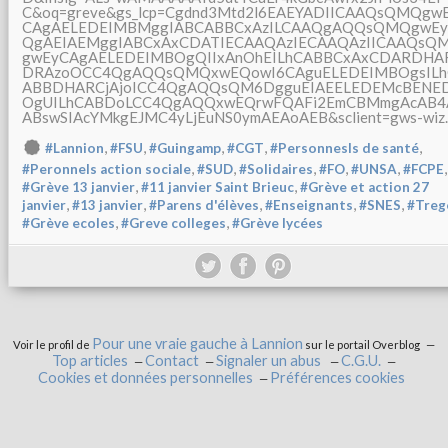
C&oq=greve&gs_lcp=Cgdnd3Mtd2l6EAEYADIICAAQsQMQgw
CAgAELEDEIMBMggIABCABBCxAzILCAAQgAQQsQMQgwE
QgAEIAEMggIABCxAxCDATIECAAQAzIECAAQAzIICAAQsQ
gwEyCAgAELEDEIMBOgQIIxAnOhEILhCABBCxAxCDARDHA
DRAzoOCC4QgAQQsQMQxwEQowI6CAguELEDEIMBOgsILh
ABBDHARCjAjoICC4QgAQQsQM6DgguEIAEELEDEMcBENE
OgUILhCABDoLCC4QgAQQxwEQrwFQAFi2EmCBMmgAcAB4
ABswSIAcYMkgEJMC4yLjEuNS0ymAEAoAEB&sclient=gws-wiz..
,
,
,
,
,
#Lannion
#FSU
#Guingamp
#CGT
#Personnesls de santé
,
,
,
,
,
,
#Peronnels action sociale
#SUD
#Solidaires
#FO
#UNSA
#FCPE
,
,
#Grève 13 janvier
#11 janvier Saint Brieuc
#Grève et action 27
,
,
,
,
,
janvier
#13 janvier
#Parens d'élèves
#Enseignants
#SNES
#Treg
,
,
#Grève ecoles
#Greve colleges
#Grève lycées
Pour une vraie gauche à Lannion
Voir le profil de
sur le portail Overblog
Top articles
Contact
Signaler un abus
C.G.U.
Cookies et données personnelles
Préférences cookies