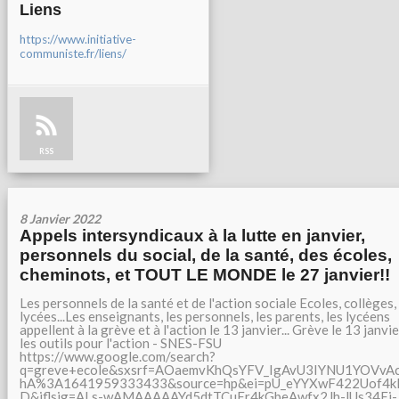
Liens
https://www.initiative-
communiste.fr/liens/
RSS
8 Janvier 2022
Appels intersyndicaux à la lutte en janvier,
personnels du social, de la santé, des écoles,
cheminots, et TOUT LE MONDE le 27 janvier!!
Les personnels de la santé et de l'action sociale Ecoles, collèges,
lycées...Les enseignants, les personnels, les parents, les lycéens
appellent à la grève et à l'action le 13 janvier... Grève le 13 janvie
les outils pour l'action - SNES-FSU
https://www.google.com/search?
q=greve+ecole&sxsrf=AOaemvKhQsYFV_IgAvU3IYNU1YOVvA
hA%3A1641959333433&source=hp&ei=pU_eYYXwF422Uof4k
D&iflsig=ALs-wAMAAAAAYd5dtTCuEr4kGbeAwfx2Jh-lUs34Ei-