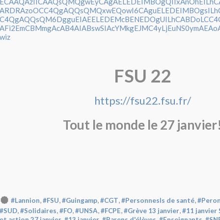
ECAAQAzIICAAQsQMQgwEyCAgAELEDEIMBOgQIIxAnOhEILh
ARDRAzoOCC4QgAQQsQMQxwEQowI6CAguELEDEIMBOgsILhC
C4QgAQQsQM6DgguEIAEELEDEMcBENEDOgUILhCABDoLCC
AFi2EmCBMmgAcAB4AIABswSIAcYMkgEJMC4yLjEuNS0ymAEAoAE
wiz
FSU 22
https://fsu22.fsu.fr/
Tout le monde le 27 janvier
,
,
,
,
,
#Lannion
#FSU
#Guingamp
#CGT
#Personnesls de santé
#Peron
,
,
,
,
,
,
#SUD
#Solidaires
#FO
#UNSA
#FCPE
#Grève 13 janvier
#11 janvier 
,
,
,
,
et action 27 janvier
#13 janvier
#Parens d'élèves
#Enseignants
#SN