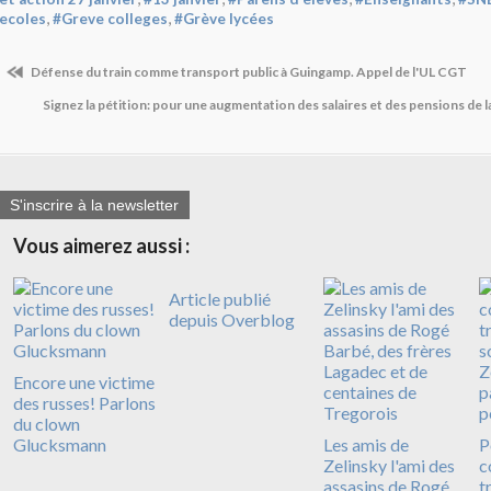
,
,
ecoles
#Greve colleges
#Grève lycées
Défense du train comme transport public à Guingamp. Appel de l'UL CGT
Signez la pétition: pour une augmentation des salaires et des pensions de 
S'inscrire à la newsletter
Vous aimerez aussi :
Article publié
depuis Overblog
Encore une victime
des russes! Parlons
du clown
Glucksmann
Les amis de
P
Zelinsky l'ami des
c
assasins de Rogé
t