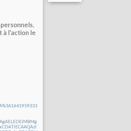
s personnels,
 à l'action le
hA%3A1641959333
yCAgAELEDEIMBMg
xCDATIECAAQAzI