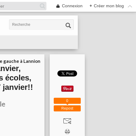
Connexion
+
Créer mon blog
ie gauche à Lannion
nvier,
s écoles,
janvier!!
0
le
Repost