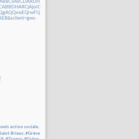
CABBCxAxCDARDH
ABBDHARCjAjoIC
4QgAQQxwEQrwFQ
B&sclient=gws-
!
,
nels action sociale
,
Saint Brieuc
#Grève
,
,
ES
#Tregor
#Grève