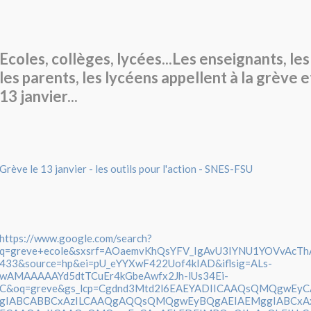
Ecoles, collèges, lycées...Les enseignants, le
les parents, les lycéens appellent à la grève et
13 janvier...
Grève le 13 janvier - les outils pour l'action - SNES-FSU
https://www.google.com/search?
q=greve+ecole&sxsrf=AOaemvKhQsYFV_IgAvU3IYNU1YOVvAcT
433&source=hp&ei=pU_eYYXwF422Uof4kIAD&iflsig=ALs-
wAMAAAAAYd5dtTCuEr4kGbeAwfx2Jh-lUs34Ei-
C&oq=greve&gs_lcp=Cgdnd3Mtd2l6EAEYADIICAAQsQMQgwE
gIABCABBCxAzILCAAQgAQQsQMQgwEyBQgAEIAEMggIABCxA