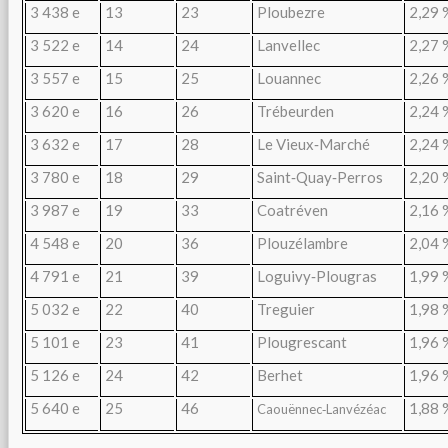
3 438 e
13
23
Ploubezre
2,29 
3 522 e
14
24
Lanvellec
2,27 
3 557 e
15
25
Louannec
2,26 
3 620 e
16
26
Trébeurden
2,24 
3 632 e
17
28
Le Vieux‑Marché
2,24 
3 780 e
18
29
Saint‑Quay‑Perros
2,20 
3 987 e
19
33
Coatréven
2,16 
4 548 e
20
36
Plouzélambre
2,04 
4 791 e
21
39
Loguivy‑Plougras
1,99 
5 032 e
22
40
Treguier
1,98 
5 101 e
23
41
Plougrescant
1,96 
5 126 e
24
42
Berhet
1,96 
5 640 e
25
46
1,88 
Caouënnec‑Lanvézéac