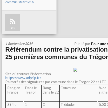
communiste.fr/liens/
RSS
1 Septembre 2019
Publié par
Pour une 
Référendum contre la privatisatio
25 premières communes du Trégor
Site où trouver l'information
https://www.adprip.fr/
Palmarès des signatures par commune dans le Tregor 22 et LTC
Rang en
Dans le
Rang
Commune
% de
France
Tregor
dans le 22
signa
394 e
1
3
Tréduder
5,00 