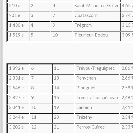
510 e
2
4
Saint‑Michel‑en‑Grève
4,65 
901 e
3
7
Coatascorn
3,74 
1 430 e
4
9
Trégrom
3,15 
1 519 e
5
10
Pleumeur‑Bodou
3,09 
1 892 e
6
11
Trévou‑Tréguignec
2,86 
2 331 e
7
13
Penvénan
2,66 
2 546 e
8
14
Plouguiel
2,58 
2 827 e
9
15
Trédrez‑Locquémeau
2,48 
3 041 e
10
19
Lannion
2,41 
3 244 e
11
20
Trézény
2,34 
3 282 e
12
21
Perros‑Guirec
2,33 