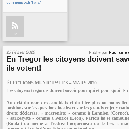
communiste.fr/liens/
RSS
25 Février 2020
Publié par
Pour une 
En Tregor les citoyens doivent sav
ils votent!
ÉLECTIONS MUNICIPALES – MARS 2020
L
es citoyens
trégorois
d
o
ivent savoir pour qui et pour quoi ils v
Au del
à
du nom des candidats et du titre plus ou moins fleuri 
positions sur les questions locales et sur les grands enjeux nation
droite déclarée
s,
« macroniste » comme à Lannion
(Cornec),
« sarkosyste » comme à Perros
(L
é
on). Parfois ils se camou
(Boulai)
ou même à Trédrez-
Locquémeau
où le
très
« mac
présente
à la tête d’une liste
« sans étiquette »
.