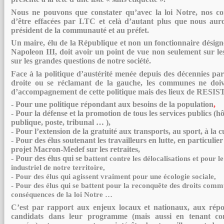
Nous
ne
pouvons que constater qu’avec la loi Notre, n
os c
d’être
e
ffacées
par LTC et
celà
d’autant plus que nous aur
président de la communauté et au préfet.
Un maire,
élu de la République et non un fonctionnaire désig
Napoleon III, doit avoir un point de vue non seulement sur les
sur les grandes questions de notre société.
Face à la politique d’austérité menée depuis des décennies p
droite ou se réclamant de la gauche, les communes
ne
doi
d’
accompagnement de cette politique mais des lieux d
e RESIS
-
Pour une politique répondant aux besoins de la population
,
- Pour la défense et la promotion de
tou
s
les
services publics
(hô
publique, poste, tribunal … ),
- Pour l’extension de la gratuité
aux transports, au sport, à la c
- Pour des élus soutenant les travailleurs en lutte,
en particulier
projet Macron-Medef sur les retraites,
-
Pour des élus qui se b
attent contre les délocalisations et pour 
industriel de
notre territoire,
-
Pour des élus qui agissent vraiment pour une écologie sociale,
- Pour des élus qui se battent pour la reconquête des droits com
conséquences de la loi Notre …
C’est par rapport
aux enjeux locaux et nationaux, aux répo
candidats
dans leur programme (mais aussi en tenant com