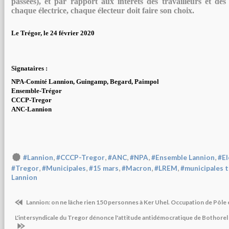
passées)
, et
par rapport aux intérêts des travailleurs
et des
chaque électrice, chaque électeur doit faire son choix.
Le Trégor,
le
24
février
202
0
Signataires :
NPA-
C
omité Lannion, Guingamp, Begard,
Paimpol
Ensemble-
Trégor
CCCP-Tregor
ANC-
Lannion
,
,
,
,
,
#Lannion
#CCCP-Tregor
#ANC
#NPA
#Ensemble Lannion
#El
,
,
,
,
,
#Tregor
#Municipales
#15 mars
#Macron
#LREM
#municipales 
Lannion
Lannion: on ne lâche rien 150 personnes à Ker Uhel. Occupation de Pôle
L'intersyndicale du Tregor dénonce l'attitude antidémocratique de Bothorel