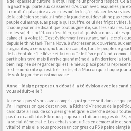
a de l'épaisseur culturelle et qui inspire un profond respect. Cela d
la gauche qui parle aux caissières d'Auchan avec lesquelles j'ai ét
la ruralité qui aspire à avoir des médecins, à replacer les servic
de la cohésion sociale, ni même la gauche qui devrait ne pas reno
peuple qui manque, au peuple qui souffre, celui des frigos vides, à
chaque jour en se disant que tout augmente, sauf les salaires. La
sur les sujets sociétaux, c'est bien, ça fait plaisir à nous autres q
calme et la volupté. C'est évidemment rassurant, mais je crois qu
depuis le think tank Terra Nova, à s'adresser aux ouvriers, aux e
soignantes, à ceux qui, au bout du compte, font le peuple de gauch
de La Fontaine "Le lièvre et la tortue" : le lièvre prétend, comme i
partir plus tard, mais il arrive quand même à la fin derrière la tor
bien inspirée de regarder qui est le mieux placé pour la représente
l'extrême-droite qui est très forte, et à Macron qui, chaque jour u
de voir la gauche aussi mauvaise.
Anne Hidalgo propose un débat à la télévision avec les candi
vous séduit-elle ?
Je ne sais pas si vous avez compris quoi que ce soit dans ce que
J'ai l'impression que c'est un peu la Richard Virenque de la politiqu
candidate à l'insu de son plein gré et qu'elle cherche depuis tout
pas être candidate. Elle nous propose en fait un congrès du PS, e
la social-démocratie. Les débats sont utiles en démocratie et s
vitalité, mais elle nous propose un congrès du PS à peine élargi à c