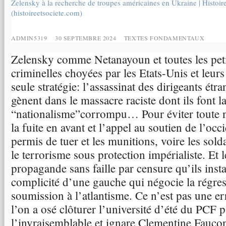
Zelensky à la recherche de troupes américaines en Ukraine | Histoire
(histoireetsociete.com)
ADMIN5319
30 SEPTEMBRE 2024
TEXTES FONDAMENTAUX
Zelensky comme Netanayoun et toutes les peti
criminelles choyées par les Etats-Unis et leur
seule stratégie: l’assassinat des dirigeants étra
gènent dans le massacre raciste dont ils font 
“nationalisme”corrompu… Pour éviter toute n
la fuite en avant et l’appel au soutien de l’occ
permis de tuer et les munitions, voire les solda
le terrorisme sous protection impérialiste. Et 
propagande sans faille par censure qu’ils insta
complicité d’une gauche qui négocie la régre
soumission à l’atlantisme. Ce n’est pas une er
l’on a osé clôturer l’université d’été du PCF p
l’invraisemblable et ignare Clementine Faucon