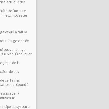
rise actuelle des
atuité de "mesure
s milieux modestes,
e et qui a fait la
 pour les gosses de
ui peuvent payer
ssi bien s’appliquer
ogique de la
ction de ses
 de certaines
ntation et répond à
ression de la
e nouveaux
principe du système