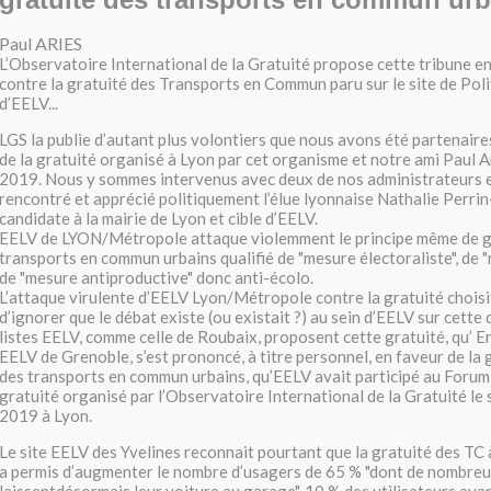
Paul ARIES
L’Observatoire International de la Gratuité propose cette tribune e
contre la gratuité des Transports en Commun paru sur le site de Polit
d’EELV...
LGS la publie d’autant plus volontiers que nous avons été partenair
de la gratuité organisé à Lyon par cet organisme et notre ami Paul A
2019. Nous y sommes intervenus avec deux de nos administrateurs 
rencontré et apprécié politiquement l’élue lyonnaise Nathalie Perrin-
candidate à la mairie de Lyon et cible d’EELV.
EELV de LYON/Métropole attaque violemment le principe même de g
transports en commun urbains qualifié de "mesure électoraliste", de "
de "mesure antiproductive" donc anti-écolo.
L’attaque virulente d’EELV Lyon/Métropole contre la gratuité chois
d’ignorer que le débat existe (ou existait ?) au sein d’EELV sur cette
listes EELV, comme celle de Roubaix, proposent cette gratuité, qu’ Er
EELV de Grenoble, s’est prononcé, à titre personnel, en faveur de la 
des transports en commun urbains, qu’EELV avait participé au Forum 
gratuité organisé par l’Observatoire International de la Gratuité le 
2019 à Lyon.
Le site EELV des Yvelines reconnait pourtant que la gratuité des T
a permis d’augmenter le nombre d’usagers de 65 % "dont de nombreu