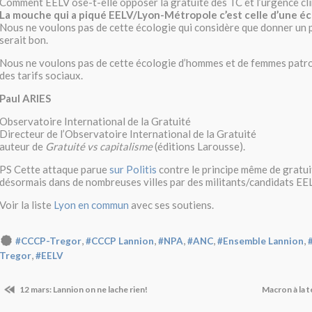
Comment EELV ose-t-elle opposer la gratuité des TC et l’urgence cl
La mouche qui a piqué EELV/Lyon-Métropole c’est celle d’une éco
Nous ne voulons pas de cette écologie qui considère que donner un 
serait bon.
Nous ne voulons pas de cette écologie d’hommes et de femmes patr
des tarifs sociaux.
Paul ARIES
Observatoire International de la Gratuité
Directeur de l’Observatoire International de la Gratuité
auteur de
Gratuité vs capitalisme
(éditions Larousse).
PS Cette attaque parue
sur Politis
contre le principe même de gratui
désormais dans de nombreuses villes par des militants/candidats EE
Voir la liste
Lyon en commun
avec ses soutiens.
,
,
,
,
,
#CCCP-Tregor
#CCCP Lannion
#NPA
#ANC
#Ensemble Lannion
,
Tregor
#EELV
12 mars: Lannion on ne lache rien!
Macron à la 