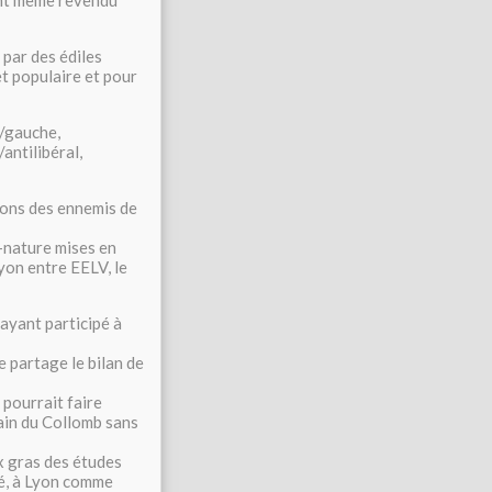
ant même revendu
par des édiles
et populaire et pour
e/gauche,
antilibéral,
ions des ennemis de
e-nature mises en
yon entre EELV, le
ayant participé à
e partage le bilan de
 pourrait faire
main du Collomb sans
x gras des études
té, à Lyon comme