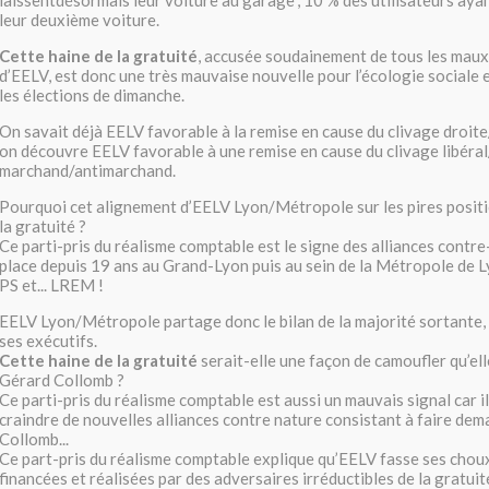
laissentdésormais leur voiture au garage", 10 % des utilisateurs ay
leur deuxième voiture.
Cette haine de la gratuité
, accusée soudainement de tous les maux 
d’EELV, est donc une très mauvaise nouvelle pour l’écologie sociale 
les élections de dimanche.
On savait déjà EELV favorable à la remise en cause du clivage droit
on découvre EELV favorable à une remise en cause du clivage libéral/
marchand/antimarchand.
Pourquoi cet alignement d’EELV Lyon/Métropole sur les pires posit
la gratuité ?
Ce parti-pris du réalisme comptable est le signe des alliances contr
place depuis 19 ans au Grand-Lyon puis au sein de la Métropole de L
PS et... LREM !
EELV Lyon/Métropole partage donc le bilan de la majorité sortante, 
ses exécutifs.
Cette haine de la gratuité
serait-elle une façon de camoufler qu’ell
Gérard Collomb ?
Ce parti-pris du réalisme comptable est aussi un mauvais signal car il
craindre de nouvelles alliances contre nature consistant à faire de
Collomb...
Ce part-pris du réalisme comptable explique qu’EELV fasse ses chou
financées et réalisées par des adversaires irréductibles de la gratui