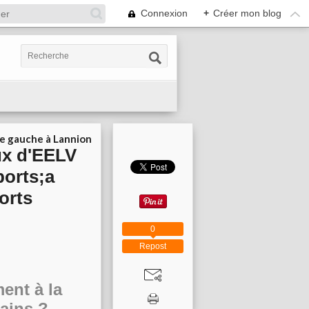
Connexion
+
Créer mon blog
ie gauche à Lannion
ux d'EELV
ports;a
orts
0
Repost
ent à la
ains ?