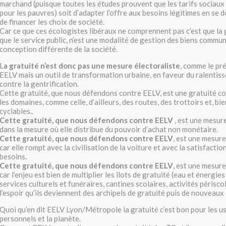
marchand (puisque toutes les études prouvent que les tarifs sociaux
pour les pauvres) soit d’adapter l’offre aux besoins légitimes en se
de financer les choix de société.
Car ce que ces écologistes libéraux ne comprennent pas c’est que la g
que le service public, n’est une modalité de gestion des biens commu
conception différente de la société.
L
a gratuité n’est donc pas une mesure électoraliste
, comme le p
EELV mais un outil de transformation urbaine, en faveur du ralentiss
contre la gentrification.
Cette gratuité, que nous défendons contre EELV, est une gratuité co
les domaines, comme celle, d’ailleurs, des routes, des trottoirs et, bie
cyclables..
Cette gratuité, que nous défendons contre EELV
, est une mesur
dans la mesure où elle distribue du pouvoir d’achat non monétaire.
Cette gratuité, que nous défendons contre EELV
, est une mesur
car elle rompt avec la civilisation de la voiture et avec la satisfactio
besoins.
Cette gratuité, que nous défendons contre EELV
, est une mesure
car l’enjeu est bien de multiplier les îlots de gratuité (eau et énergie
services culturels et funéraires, cantines scolaires, activités périsco
l’espoir qu’ils deviennent des archipels de gratuité puis de nouveaux
Quoi qu’en dit EELV Lyon/Métropole la gratuité c’est bon pour les us
personnels et la planète.