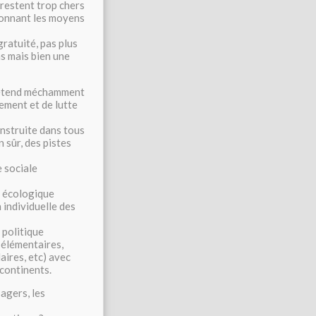
 restent trop chers
 donnant les moyens
ratuité, pas plus
ns mais bien une
rétend méchamment
ement et de lutte
nstruite dans tous
n sûr, des pistes
e sociale
e écologique
n individuelle des
 politique
s élémentaires,
laires, etc) avec
 continents.
agers, les