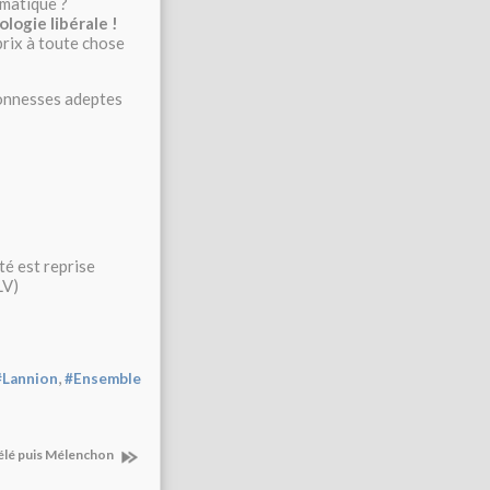
imatique ?
logie libérale !
prix à toute chose
onnesses adeptes
té est reprise
LV)
,
#Lannion
#Ensemble
télé puis Mélenchon