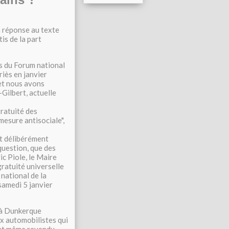
n réponse au texte
is de la part
es du Forum national
riès en janvier
et nous avons
Gilbert, actuelle
ratuité des
mesure antisociale",
it délibérément
 question, que des
ic Piole, le Maire
gratuité universelle
national de la
samedi 5 janvier
C à Dunkerque
x automobilistes qui