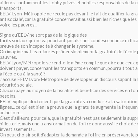
ailleurs... notamment les Lobby privés et publics responsables de la c
transports.
EELV-Lyon-Métropole ne recule pas devant le fait de qualifier la gr
antisociale", car la gratuité concernerait aussi bien les riches que le
voire les pauvres...
Signe qu’EELV ne sort pas de la logique des
tarifs sociaux qui ne va pourtant jamais sans condescendance ni flicag
preuve de son incapacité à changer le système.
On imagine mal Jean Jaurès prôner simplement la gratuité de l’école
pauvres.
EELV Lyon/Métropole se rend-elle même compte que dire que ceux q
doivent payer, concernant les transports en commun, pourrait tout au
à l’école ou à la santé ?
J’accuse EELV Lyon/Métropole de développer un discours sapant la l
sécurité sociale.
Chacun paye au moyen de la fiscalité et bénéficie des services en fon
besoins.
EELV explique doctement que la gratuité va conduire à la saturation
lignes... ce qui est bien la preuve que la gratuité augmente la fréque
un besoin....
C’est d’ailleurs, pour cela, que la gratuité n’est pas seulement la supp
billetterie, mais une transformation de l’offre donc aussi le choix d
investissements...
On peut choisir soit d’adapter la demande à l’offre en préservant le 