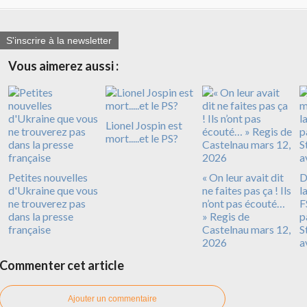
S'inscrire à la newsletter
Vous aimerez aussi :
Lionel Jospin est
mort.....et le PS?
Petites nouvelles
« On leur avait dit
D
d'Ukraine que vous
ne faites pas ça ! Ils
l
ne trouverez pas
n’ont pas écouté…
F
dans la presse
» Regis de
p
française
Castelnau mars 12,
S
2026
a
Commenter cet article
Ajouter un commentaire