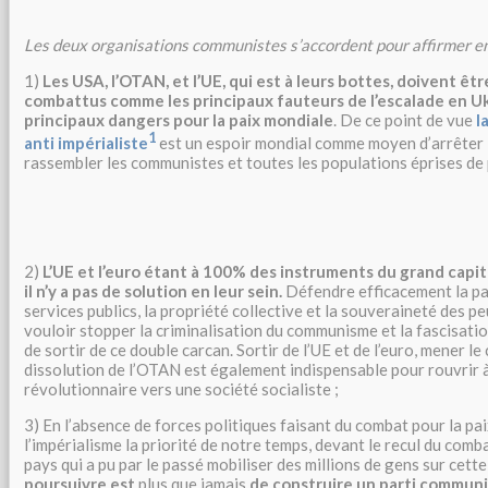
Les deux organisations communistes s’accordent pour affirmer e
1)
Les USA, l’OTAN, et l’UE, qui est à leurs bottes, doivent ê
combattus comme les principaux fauteurs de l’escalade en U
principaux dangers pour la paix mondiale
. De ce point de vue
l
1
anti impérialiste
est un espoir mondial comme moyen d’arrêter l
rassembler les communistes et toutes les populations éprises de
2)
L’UE et l’euro étant à 100% des instruments du grand capita
il n’y a pas de solution en leur sein.
Défendre efficacement la paix
services publics, la propriété collective et la souveraineté des pe
vouloir stopper la criminalisation du communisme et la fascisat
de sortir de ce double carcan. Sortir de l’UE et de l’euro, mener l
dissolution de l’OTAN est également indispensable pour rouvrir 
révolutionnaire vers une société socialiste ;
3) En l’absence de forces politiques faisant du combat pour la pai
l’impérialisme la priorité de notre temps, devant le recul du comb
pays qui a pu par le passé mobiliser des millions de gens sur cett
poursuivre est
plus que jamais
de construire un parti commun