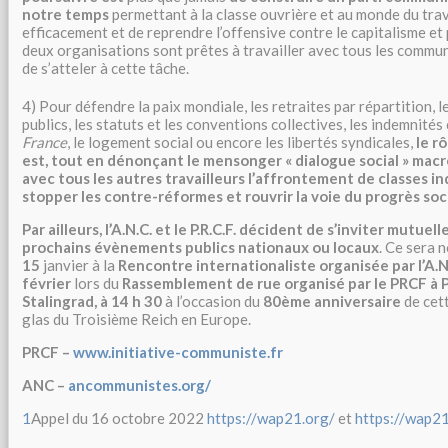
notre temps
permettant à la classe ouvrière et au monde du trav
efficacement et de reprendre l’offensive contre le capitalisme et 
deux organisations sont prêtes à travailler avec tous les commu
de s’atteler à cette tâche.
4) Pour défendre la paix mondiale, les retraites par répartition, le
publics, les statuts et les conventions collectives, les indemnité
France
, le logement social ou encore les libertés syndicales,
le r
est, tout en dénonçant le mensonger « dialogue social » macr
avec tous les autres travailleurs l’affrontement de classes i
stopper les contre-réformes et rouvrir la voie du progrès soc
Par ailleurs, l’A.N.C. et le P.R.C.F. décident de s’inviter mutuel
prochains évènements publics nationaux ou locaux
. Ce sera 
15
janvier à la
Rencontre internationaliste organisée par l’A.N.
février
lors du
Rassemblement de rue organisé par le PRCF à P
Stalingrad, à 14 h 30
à l’occasion du
80ème anniversaire
de cett
glas du Troisième Reich en Europe.
PRCF –
www.initiative-communiste.fr
ANC –
ancommunistes.org/
1
Appel du 16 octobre 2022
https://wap21.org/
et
https://wap2