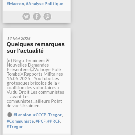
,
#Macron
#Analyse Politique
17 Mai 2025
Quelques remarques
sur l'actualité
(6) Négo Terminées🚨
Nouvelles Demandes
Présentées💥Volnoye Polé
Tombé⚔️Rapports Militaires
16.05.2025 - YouTube Les
grotesques bricolos de la «
coalition des volontaires » -
Vu du Droit Les communistes
....avant Les
communistes...ailleurs Point
de vue Ukrainien...
,
,
#Lannion
#CCCP-Tregor
,
,
,
#Communiste
#PCF
#PRCF
#Tregor