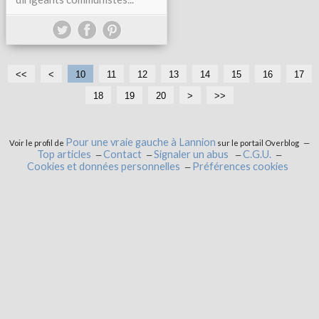
<<
<
10
11
12
13
14
15
16
17
18
19
20
3
4
5
6
7
8
9
1
>
>>
0
0
0
0
0
0
0
0
0
Pour une vraie gauche à Lannion
Voir le profil de
sur le portail Overblog
Top articles
Contact
Signaler un abus
C.G.U.
Cookies et données personnelles
Préférences cookies