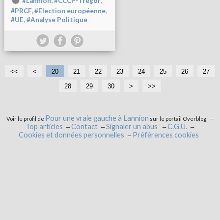
,
,
#Lannion
#CCCP-Tregor
,
,
#PRCF
#Election européenne
,
#UE
#Analyse Politique
<<
<
1
20
21
22
23
24
25
26
27
0
28
29
30
4
5
6
7
8
9
1
>
>>
0
0
0
0
0
0
0
0
Pour une vraie gauche à Lannion
Voir le profil de
sur le portail Overblog
Top articles
Contact
Signaler un abus
C.G.U.
Cookies et données personnelles
Préférences cookies