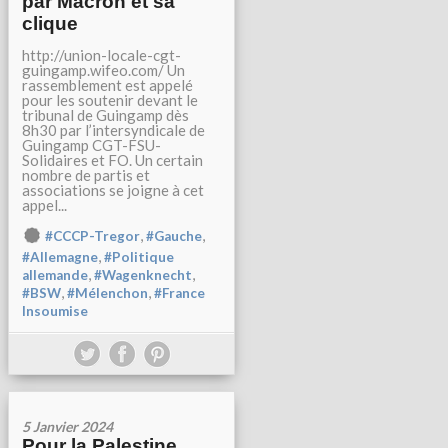
par Macron et sa
clique
http://union-locale-cgt-
guingamp.wifeo.com/ Un
rassemblement est appelé
pour les soutenir devant le
tribunal de Guingamp dès
8h30 par l’intersyndicale de
Guingamp CGT-FSU-
Solidaires et FO. Un certain
nombre de partis et
associations se joigne à cet
appel...
,
,
#CCCP-Tregor
#Gauche
,
#Allemagne
#Politique
,
,
allemande
#Wagenknecht
,
,
#BSW
#Mélenchon
#France
Insoumise
5 Janvier 2024
Pour la Palestine.