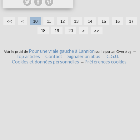
<<
<
10
11
12
13
14
15
16
17
18
19
20
3
4
5
>
>>
0
0
0
Pour une vraie gauche à Lannion
Voir le profil de
sur le portail Overblog
Top articles
Contact
Signaler un abus
C.G.U.
Cookies et données personnelles
Préférences cookies