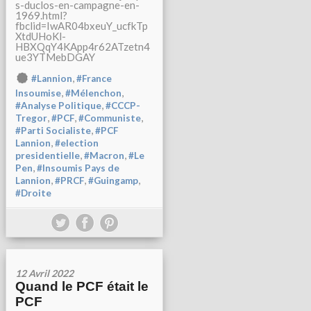
s-duclos-en-campagne-en-
1969.html?
fbclid=IwAR04bxeuY_ucfkTp
XtdUHoKl-
HBXQqY4KApp4r62ATzetn4
ue3YTMebDGAY
,
#Lannion
#France
,
,
Insoumise
#Mélenchon
,
#Analyse Politique
#CCCP-
,
,
,
Tregor
#PCF
#Communiste
,
#Parti Socialiste
#PCF
,
Lannion
#election
,
,
presidentielle
#Macron
#Le
,
Pen
#Insoumis Pays de
,
,
,
Lannion
#PRCF
#Guingamp
#Droite
12 Avril 2022
Quand le PCF était le
PCF