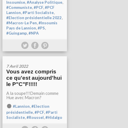
,
,
Insoumise
#Analyse Politique
,
,
#Communiste
#PCF
#PCF
,
,
Lannion
#Parti Socialiste
,
#Election présidentielle 2022
,
#Macron-Le Pen
#Insoumis
,
,
Pays de Lannion
#PS
,
#Guingamp
#NPA
7 Avril 2022
Vous avez compris
ce qu'est aujourd'hui
le P"C"F!!!!!
A la soupe!!!Demain comme
Hue avec Macron?
,
#Lannion
#Election
,
,
présidentielle
#PCF
#Parti
,
,
Socialiste
#Roussel
#Hidalgo