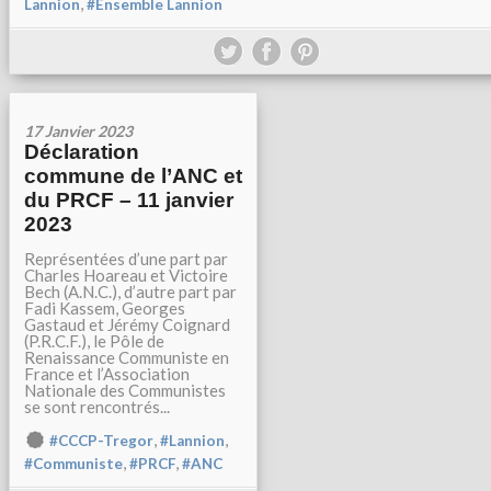
,
Lannion
#Ensemble Lannion
17 Janvier 2023
Déclaration
commune de l’ANC et
du PRCF – 11 janvier
2023
Représentées d’une part par
Charles Hoareau et Victoire
Bech (A.N.C.), d’autre part par
Fadi Kassem, Georges
Gastaud et Jérémy Coignard
(P.R.C.F.), le Pôle de
Renaissance Communiste en
France et l’Association
Nationale des Communistes
se sont rencontrés...
,
,
#CCCP-Tregor
#Lannion
,
,
#Communiste
#PRCF
#ANC