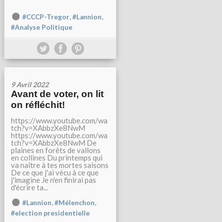
,
,
#CCCP-Tregor
#Lannion
#Analyse Politique
9 Avril 2022
Avant de voter, on lit
on réfléchit!
https://www.youtube.com/wa
tch?v=XAbbzXe8NwM
https://www.youtube.com/wa
tch?v=XAbbzXe8NwM De
plaines en forêts de vallons
en collines Du printemps qui
va naître à tes mortes saisons
De ce que j'ai vécu à ce que
j'imagine Je n'en finirai pas
d'écrire ta...
,
,
#Lannion
#Mélenchon
#election presidentielle