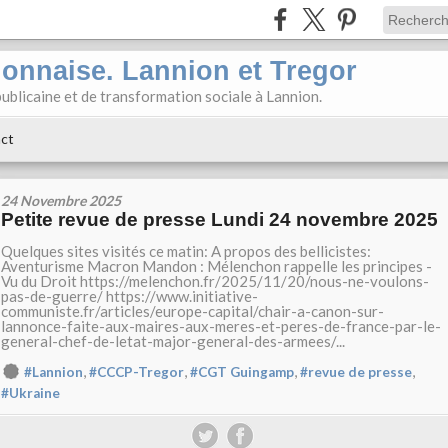
ionnaise. Lannion et Tregor
ublicaine et de transformation sociale à Lannion.
ct
24 Novembre 2025
Petite revue de presse Lundi 24 novembre 2025
Quelques sites visités ce matin: A propos des bellicistes:
Aventurisme Macron Mandon : Mélenchon rappelle les principes -
Vu du Droit https://melenchon.fr/2025/11/20/nous-ne-voulons-
pas-de-guerre/ https://www.initiative-
communiste.fr/articles/europe-capital/chair-a-canon-sur-
lannonce-faite-aux-maires-aux-meres-et-peres-de-france-par-le-
general-chef-de-letat-major-general-des-armees/...
,
,
,
,
#Lannion
#CCCP-Tregor
#CGT Guingamp
#revue de presse
#Ukraine