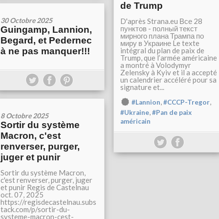
de Trump
30 Octobre 2025
D'après Strana.eu Все 28
пунктов - полный текст
Guingamp, Lannion,
мирного плана Трампа по
Begard, et Pedernec
миру в Украине Le texte
à ne pas manquer!!!
intégral du plan de paix de
Trump, que l’armée américaine
a montré à Volodymyr
Zelensky à Kyiv et il a accepté
un calendrier accéléré pour sa
signature et...
,
,
#Lannion
#CCCP-Tregor
,
#Ukraine
#Pan de paix
8 Octobre 2025
américain
Sortir du système
Macron, c'est
renverser, purger,
juger et punir
Sortir du système Macron,
c'est renverser, purger, juger
et punir Regis de Castelnau
oct. 07, 2025
https://regisdecastelnau.subs
tack.com/p/sortir-du-
systeme-macron-cest-