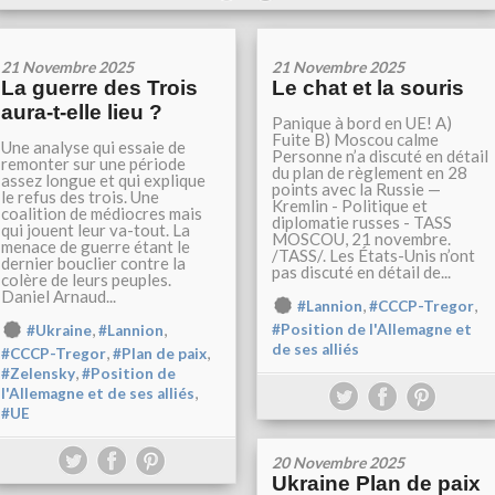
21 Novembre 2025
21 Novembre 2025
La guerre des Trois
Le chat et la souris
aura-t-elle lieu ?
Panique à bord en UE! A)
Fuite B) Moscou calme
Une analyse qui essaie de
Personne n’a discuté en détail
remonter sur une période
du plan de règlement en 28
assez longue et qui explique
points avec la Russie —
le refus des trois. Une
Kremlin - Politique et
coalition de médiocres mais
diplomatie russes - TASS
qui jouent leur va-tout. La
MOSCOU, 21 novembre.
menace de guerre étant le
/TASS/. Les États-Unis n’ont
dernier bouclier contre la
pas discuté en détail de...
colère de leurs peuples.
Daniel Arnaud...
,
,
#Lannion
#CCCP-Tregor
,
,
#Position de l'Allemagne et
#Ukraine
#Lannion
de ses alliés
,
,
#CCCP-Tregor
#Plan de paix
,
#Zelensky
#Position de
,
l'Allemagne et de ses alliés
#UE
20 Novembre 2025
Ukraine Plan de paix